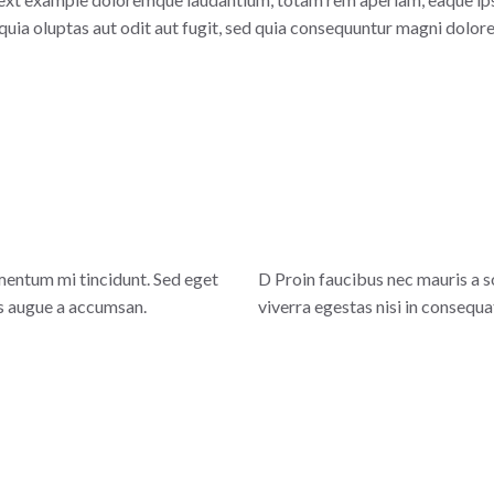
ia oluptas aut odit aut fugit, sed quia consequuntur magni dolore
mentum mi tincidunt. Sed eget
D
Proin faucibus nec mauris a s
es augue a accumsan.
viverra egestas nisi in consequ