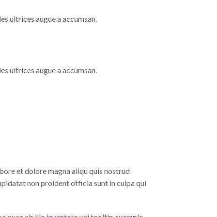
les ultrices augue a accumsan.
les ultrices augue a accumsan.
ore et dolore magna aliqu quis nostrud
pidatat non proident officia sunt in culpa qui
a quae ab illo inventore vei
tooltip example