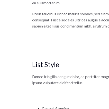
eu euismod enim.
Proin faucibus ex nec mauris sodales, sed eleme
consequat. Fusce sodales ultrices augue a accum
sapien eget risus condimentum nibh, a rutrum d
List Style
Donec fringilla congue dolor, ac porttitor mag
ipsum vulputate eleifend tellus.
Central America