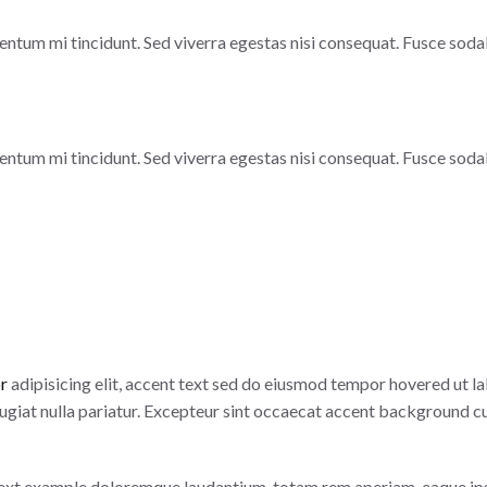
entum mi tincidunt. Sed viverra egestas nisi consequat. Fusce soda
entum mi tincidunt. Sed viverra egestas nisi consequat. Fusce soda
or
adipisicing elit,
accent text
sed do eiusmod tempor hovered ut lab
ugiat nulla pariatur. Excepteur sint occaecat
accent background
cu
c text example doloremque laudantium, totam rem aperiam, eaque ips