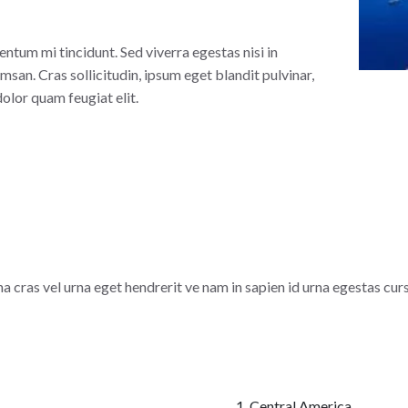
ntum mi tincidunt. Sed viverra egestas nisi in
san. Cras sollicitudin, ipsum eget blandit pulvinar,
olor quam feugiat elit.
na cras vel urna eget hendrerit ve nam in sapien id urna egestas cu
Central America