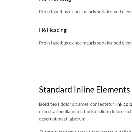
Proin faucibus ex nec mauris sodales, sed elem
H6 Heading
Proin faucibus ex nec mauris sodales, sed elem
Standard Inline Elements
Bold text
dolor sit amet, consectetur
link col
exercitationullamco laboris nisllum dolore eu f
deserunt mest laborum.
Example
iste natus error sit voluptatem itali