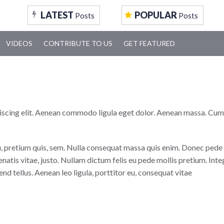
LATEST
POPULAR
Posts
Posts
VIDEOS
CONTRIBUTE TO US
GET FEATURED
iscing elit. Aenean commodo ligula eget dolor. Aenean massa. Cum
, pretium quis, sem. Nulla consequat massa quis enim. Donec pede jus
nenatis vitae, justo. Nullam dictum felis eu pede mollis pretium. In
d tellus. Aenean leo ligula, porttitor eu, consequat vitae