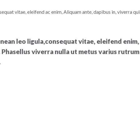
equat vitae, eleifend ac enim, Aliquam ante, dapibus in, viverra quis,
nean leo ligula,consequat vitae, eleifend enim, 
us. Phasellus viverra nulla ut metus varius rutr
.